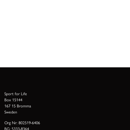
Sport for Life
Box 15144
167 15 Bromma
Sweden
Org Nr: 802519-6406
BG: 5333-8364